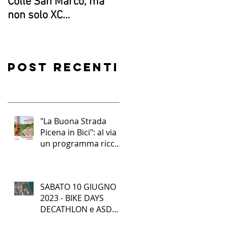
Colle San Marco, ma
in “gara”a Senigallia!
non solo XC…
Post recenti
"La Buona Strada
Picena in Bici": al via
un programma ricco
di iniziative per la
mobilità sostenibile e
l'inclusione per oltre
SABATO 10 GIUGNO
mille studenti nel
2023 - BIKE DAYS
Piceno
DECATHLON e ASD
PROGETTO CICLISMO