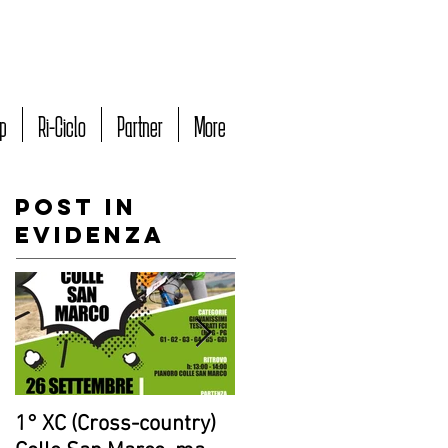
p
Ri-Ciclo
Partner
More
Post in
evidenza
1° XC (Cross-country)
Giovanissimi di nuovo