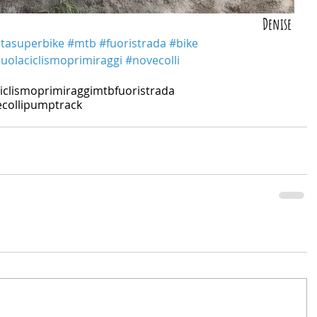
Denise 
tasuperbike
#mtb
#fuoristrada
#bike
uolaciclismoprimiraggi
#novecolli
iclismoprimiraggi
mtb
fuoristrada
colli
pumptrack