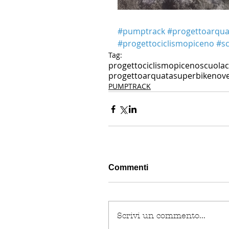
#pumptrack
#progettoarqua
#progettociclismopiceno
#sc
Tag:
progettociclismopiceno
scuolac
progettoarquatasuperbike
nove
PUMPTRACK
Commenti
Scrivi un commento...