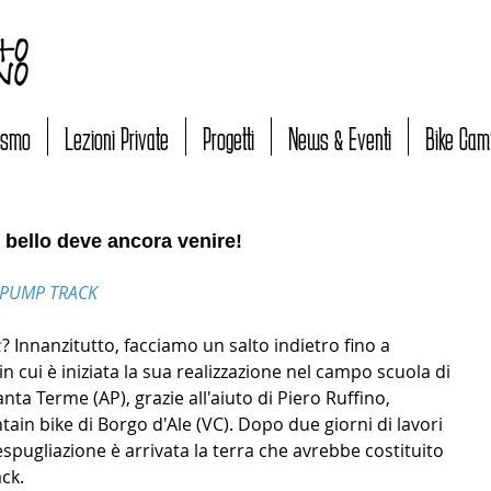
lismo
Lezioni Private
Progetti
News & Eventi
Bike Cam
bello deve ancora venire!
PUMP TRACK
k
? Innanzitutto, facciamo un salto indietro fino a 
in cui è iniziata la sua realizzazione nel campo scuola di 
ta Terme (AP), grazie all'aiuto di Piero Ruffino, 
ain bike di Borgo d'Ale (VC). Dopo due giorni di lavori 
espugliazione è arrivata la terra che avrebbe costituito 
ck. 