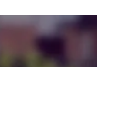
TRACK Che fine ha fatto il pump track ?
Innanzitutto, facciamo un salto indietro
fino a venerdì 7...