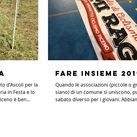
a
FARE INSIEME 201
o d’Ascoli per la
Quando le associazioni (piccole o g
ia in Festa e lo
siano) di un comune si uniscono, p
iceno è ben...
sabato diverso per i giovani. Abbiam