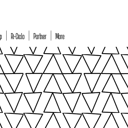
p
Ri-Ciclo
Partner
More