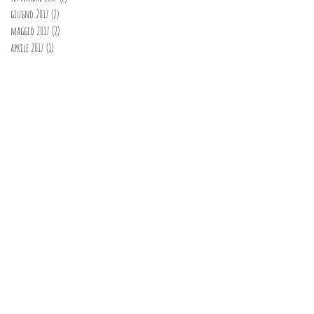
giugno 2017
(2)
2 post
maggio 2017
(2)
2 post
aprile 2017
(1)
1 post