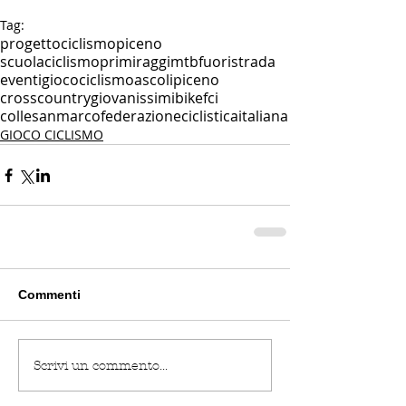
Tag:
progettociclismopiceno
scuolaciclismoprimiraggi
mtb
fuoristrada
eventi
giocociclismo
ascolipiceno
crosscountry
giovanissimi
bike
fci
collesanmarco
federazioneciclisticaitaliana
GIOCO CICLISMO
Commenti
Scrivi un commento...