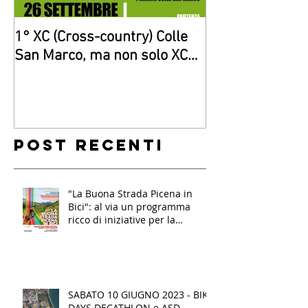
1° XC (Cross-country) Colle
Giovanissimi di
San Marco, ma non solo XC…
“gara”a Senigall
Post recenti
"La Buona Strada Picena in
Bici": al via un programma
ricco di iniziative per la
mobilità sostenibile e
l'inclusione per oltre mille
studenti nel Piceno
SABATO 10 GIUGNO 2023 - BIKE
DAYS DECATHLON e ASD