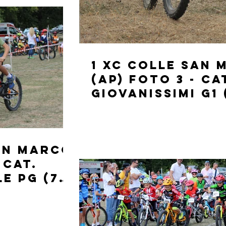
1 XC Colle San
(AP) FOTO 3 - CA
GIOVANISSIMI G1 
ANNI)
San Marco
 CAT.
E PG (7-