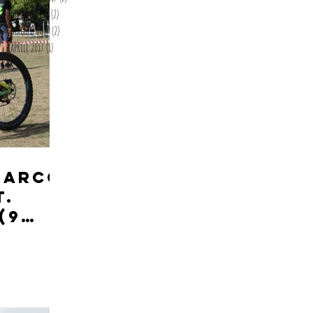
giugno 2017
(2)
2 post
maggio 2017
(2)
2 post
aprile 2017
(1)
1 post
 Marco
T.
(9