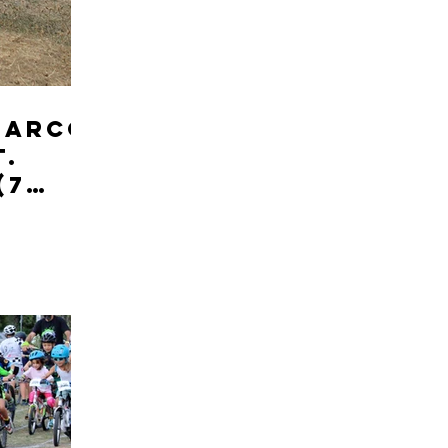
 Marco
T.
(7