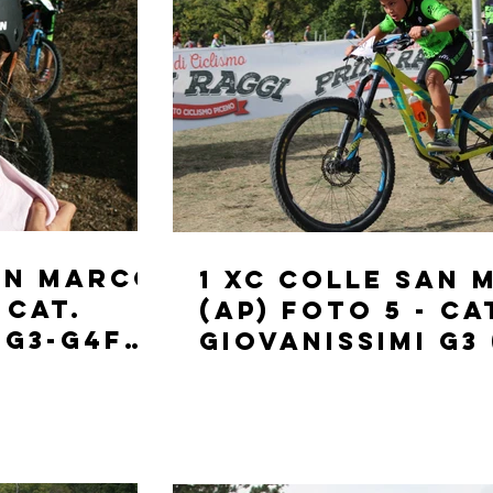
San Marco
1 XC Colle San
 CAT.
(AP) FOTO 5 - CA
 G3-G4F
GIOVANISSIMI G3 
ANNI)