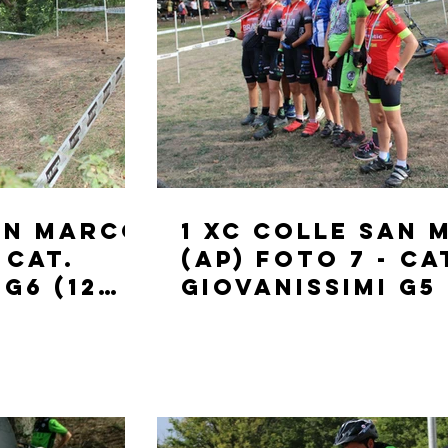
San Marco
1 XC Colle San
 CAT.
(AP) FOTO 7 - CA
G6 (12
GIOVANISSIMI G5 
ANNI)