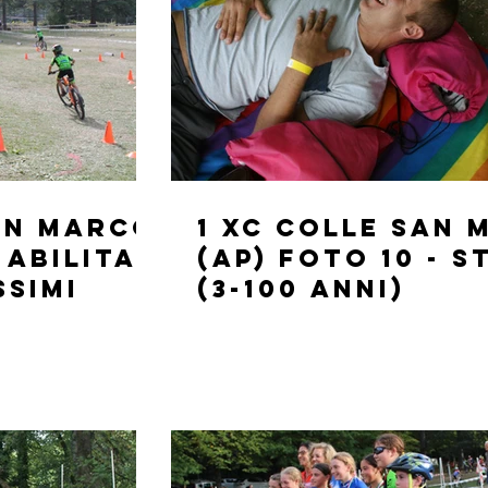
San Marco
1 XC Colle San
 ABILITA
(AP) FOTO 10 - S
SSIMI
(3-100 ANNI)