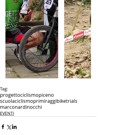
Tag:
progettociclismopiceno
scuolaciclismoprimiraggi
bike
trials
marconardinocchi
EVENTI