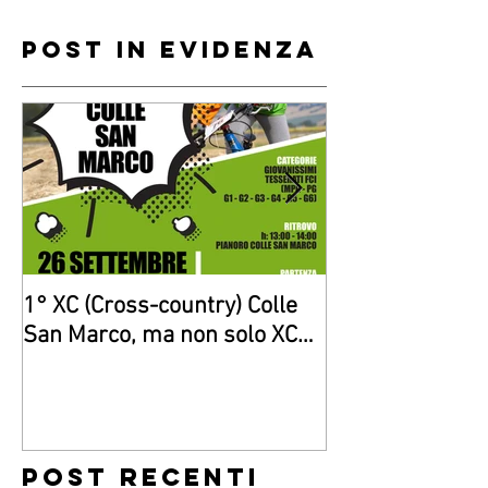
Post in evidenza
1° XC (Cross-country) Colle
Giovanissimi di
San Marco, ma non solo XC…
“gara”a Senigall
Post recenti