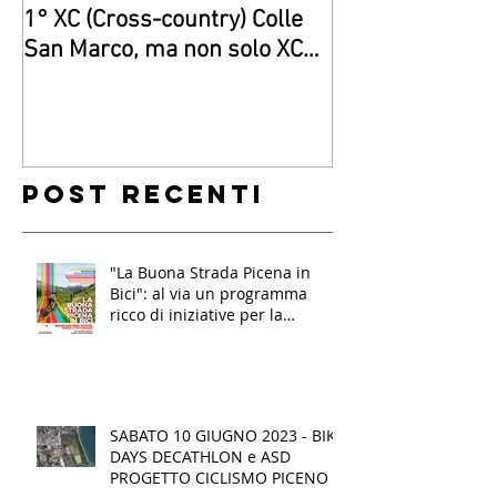
1° XC (Cross-country) Colle
Giovanissimi di
San Marco, ma non solo XC…
“gara”a Senigall
Post recenti
"La Buona Strada Picena in
Bici": al via un programma
ricco di iniziative per la
mobilità sostenibile e
l'inclusione per oltre mille
studenti nel Piceno
SABATO 10 GIUGNO 2023 - BIKE
DAYS DECATHLON e ASD
PROGETTO CICLISMO PICENO