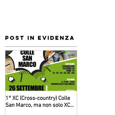
Post in evidenza
1° XC (Cross-country) Colle
Giovanissimi di
San Marco, ma non solo XC…
“gara”a Senigall