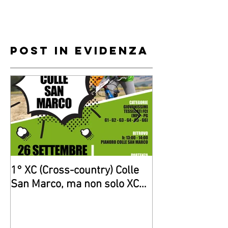
Post in evidenza
1° XC (Cross-country) Colle
Giovanissimi di
San Marco, ma non solo XC…
“gara”a Senigall