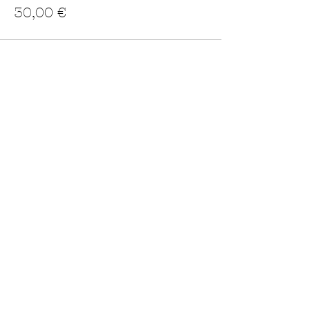
30,00 €
Condividi questo evento
Scuola Ciclismo Primi Raggi
progettociclismopiceno@gmail.com