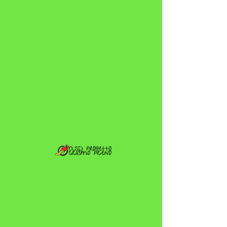
Diritto di avere tempi di
riposo
Lo sport a livello
giovanile deve essere